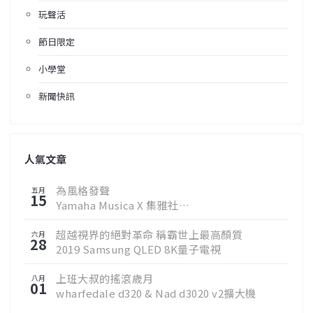
玩聲活
節日限定
小學堂
新聞快訊
人氣文章
為風格發聲
五月
15
Yamaha Musica X 集雅社
邀您聆聽真實樂音
超越視界的絕對革命 稱霸世上最高顏質
六月
28
2019 Samsung QLED 8K量子電視
上班大叔的搖滾歲月
八月
01
wharfedale d320 & Nad d3020 v2擴大機