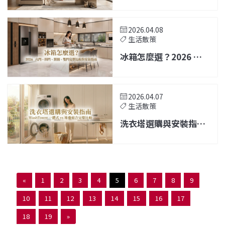
比較與安裝指南
2026.04.08
生活散策
冰箱怎麼選？2026 六
門、四門、對開、雙門
完整比較與安裝指南
2026.04.07
生活散策
洗衣塔選購與安裝指
南：WashTower 一體
式 vs 堆疊組合完整比
較
«
1
2
3
4
5
6
7
8
9
10
11
12
13
14
15
16
17
18
19
»