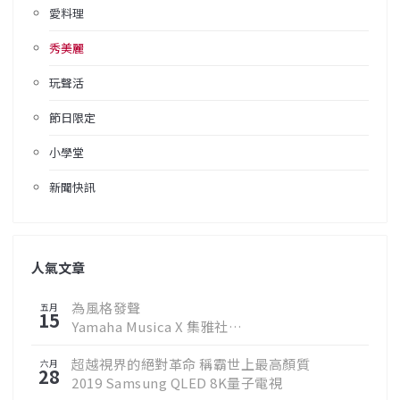
愛料理
秀美麗
玩聲活
節日限定
小學堂
新聞快訊
人氣文章
為風格發聲
五月
15
Yamaha Musica X 集雅社
邀您聆聽真實樂音
超越視界的絕對革命 稱霸世上最高顏質
六月
28
2019 Samsung QLED 8K量子電視