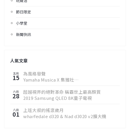
玩聲活
節日限定
小學堂
新聞快訊
人氣文章
為風格發聲
五月
15
Yamaha Musica X 集雅社
邀您聆聽真實樂音
超越視界的絕對革命 稱霸世上最高顏質
六月
28
2019 Samsung QLED 8K量子電視
上班大叔的搖滾歲月
八月
01
wharfedale d320 & Nad d3020 v2擴大機