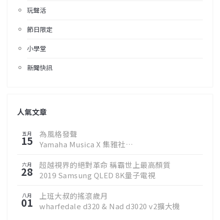
玩聲活
節日限定
小學堂
新聞快訊
人氣文章
為風格發聲
五月
15
Yamaha Musica X 集雅社
邀您聆聽真實樂音
超越視界的絕對革命 稱霸世上最高顏質
六月
28
2019 Samsung QLED 8K量子電視
上班大叔的搖滾歲月
八月
01
wharfedale d320 & Nad d3020 v2擴大機