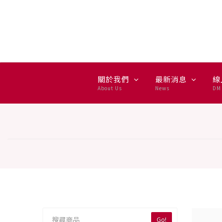
果汁機 — 集雅社推薦選購
關於我們
最新消息
線
About Us
News
DM 
Go!