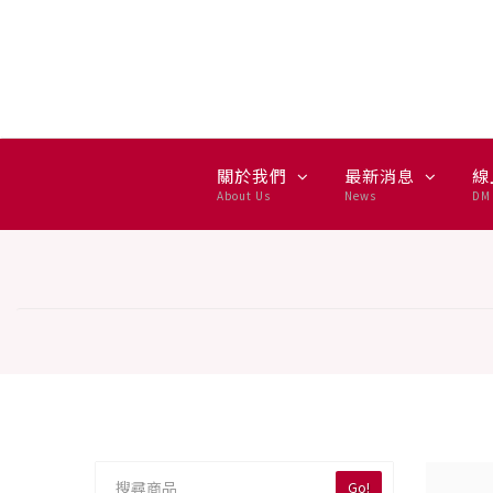
無線耳機 — 集雅社推薦選購
關於我們
最新消息
線
About Us
News
DM 
Go!