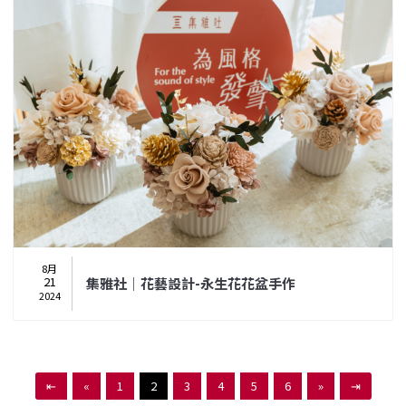
8月
21
集雅社｜花藝設計-永⽣花花盆手作
2024
⇤
«
1
2
3
4
5
6
»
⇥