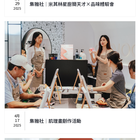
29
集雅社｜米其林星廚簡天才×品味體驗會
2025
4月
17
集雅社｜肌理畫創作活動
2025