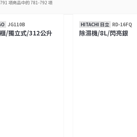
791
項商品中的
781-792
項
GO
JG110B
HITACHI 日立
RD-16FQ
櫃/獨立式/312公升
除濕機/8L/閃亮銀