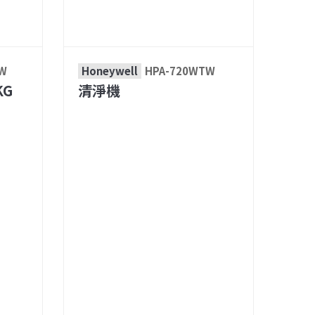
XW
Honeywell
HPA-720WTW
KG
清淨機