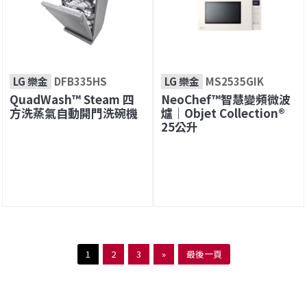
LG 樂金
DFB335HS
LG 樂金
MS2535GIK
QuadWash™ Steam 四
NeoChef™智慧變頻微波
方洗蒸氣自動開門洗碗機
爐｜Objet Collection®
25公升
1
2
3
»
最後一頁