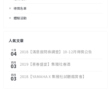
得獎名單
體驗活動
人氣文章
十月
2018【滿意度問券調查】10-12月得獎公告
04
四月
2019【喜春盛宴】集雅社春酒
03
四月
2018【YAMAHA X 集雅社試聽鑑賞會】
03