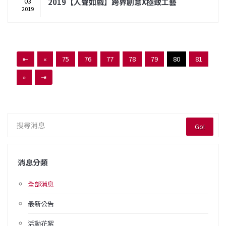
03
2019【人聲如戲】跨界創意X極致工藝
2019
⇤
«
75
76
77
78
79
80
81
»
⇥
Go!
消息分類
全部消息
最新公告
活動花絮