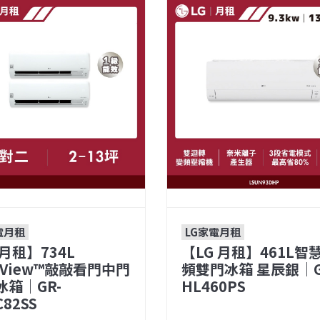
電月租
LG家電月租
月租】734L
【LG 月租】461L智
taView™敲敲看門中門
頻雙門冰箱 星辰銀｜G
冰箱｜GR-
HL460PS
C82SS