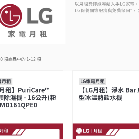
以月租費即能輕鬆入手LG家電
LG保養關懷服務與免費保固*，
30
項商品中的
1-12
項
電月租
LG家電月租
月租】PuriCare™
【LG月租】淨水 Bar
除濕機 - 16公升(粉
型冰溫熱飲水機
MD161QPE0