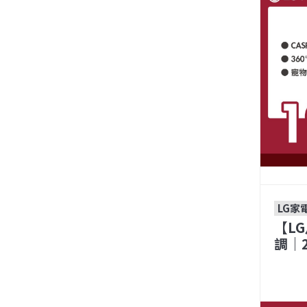
LG家
【L
調｜2