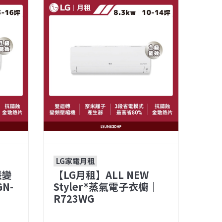
LG家電月租
慧變
【LG月租】ALL NEW
N-
Styler®蒸氣電子衣櫥｜
R723WG