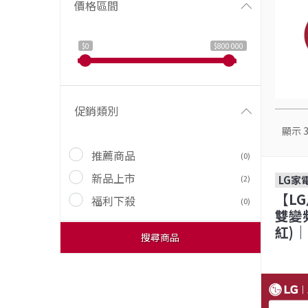
價格區間
$0
$800 000
促銷類別
顯示
推薦商品
(0)
新品上市
(2)
LG家
【LG
福利下殺
(0)
雙變頻
紅)｜
搜尋商品