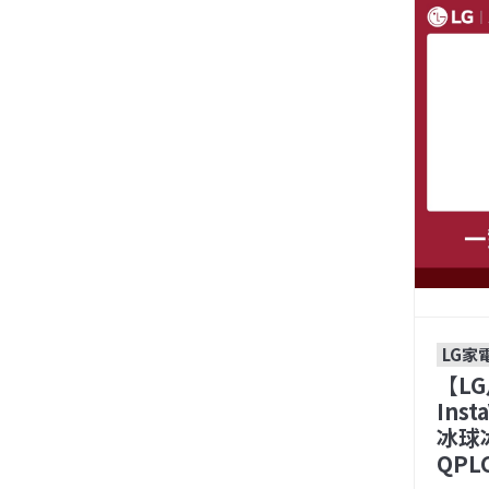
LG家
【LG
Ins
冰球
QPL