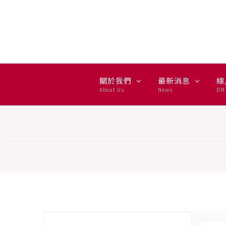
LG家電月租 — 集雅社授權通
關於我們
最新消息
線
About Us
News
DM 