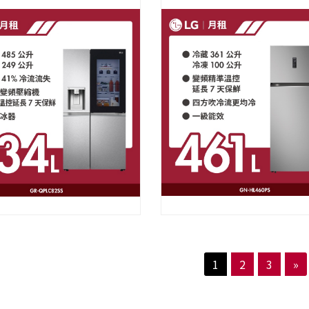
1
2
3
»