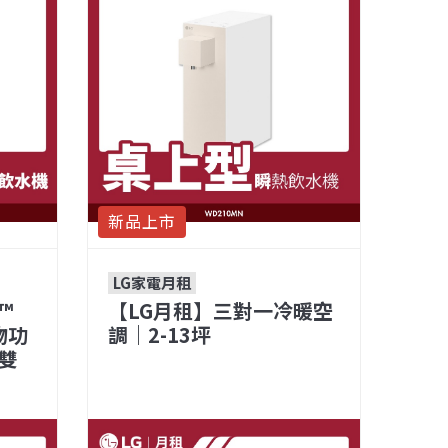
新品上市
LG家電月租
™
【LG月租】三對一冷暖空
物功
調｜2-13坪
(雙