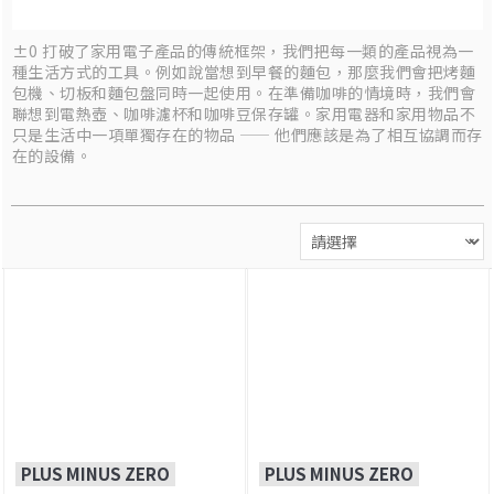
±0 打破了家用電子產品的傳統框架，我們把每一類的產品視為一
種生活方式的工具。例如說當想到早餐的麵包，那麼我們會把烤麵
包機、切板和麵包盤同時一起使用。在準備咖啡的情境時，我們會
聯想到電熱壺、咖啡濾杯和咖啡豆保存罐。家用電器和家用物品不
只是生活中一項單獨存在的物品 —— 他們應該是為了相互協調而存
在的設備。
PLUS MINUS ZERO
PLUS MINUS ZERO